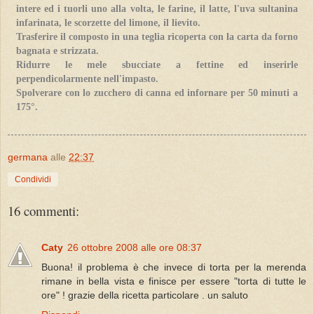
intere ed i tuorli uno alla volta, le farine, il latte, l'uva sultanina
infarinata, le scorzette del limone, il lievito.
Trasferire il composto in una teglia ricoperta con la carta da forno
bagnata e strizzata.
Ridurre le mele sbucciate a fettine ed inserirle
perpendicolarmente nell'impasto.
Spolverare con lo zucchero di canna ed infornare per 50 minuti a
175°.
germana
alle
22:37
Condividi
16 commenti:
Caty
26 ottobre 2008 alle ore 08:37
Buona! il problema è che invece di torta per la merenda
rimane in bella vista e finisce per essere "torta di tutte le
ore" ! grazie della ricetta particolare . un saluto