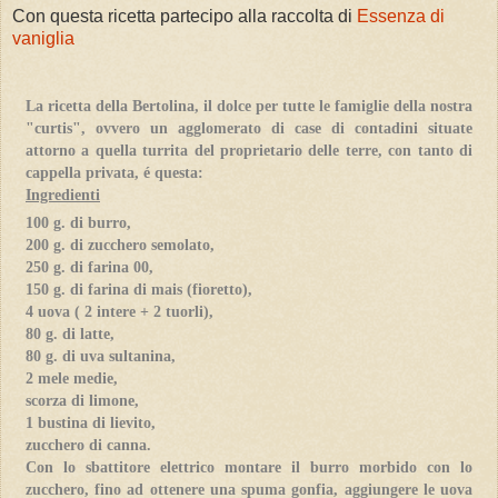
Con questa ricetta partecipo alla raccolta di
Essenza di
vaniglia
La ricetta della Bertolina, il dolce per tutte le famiglie della nostra
"curtis", ovvero un agglomerato di case di contadini situate
attorno a quella turrita del proprietario delle terre, con tanto di
cappella privata, é questa:
Ingredienti
100 g. di burro,
200 g. di zucchero semolato,
250 g. di farina 00,
150 g. di farina di mais (fioretto),
4 uova ( 2 intere + 2 tuorli),
80 g. di latte,
80 g. di uva sultanina,
2 mele medie,
scorza di limone,
1 bustina di lievito,
zucchero di canna.
Con lo sbattitore elettrico montare il burro morbido con lo
zucchero, fino ad ottenere una spuma gonfia, aggiungere le uova